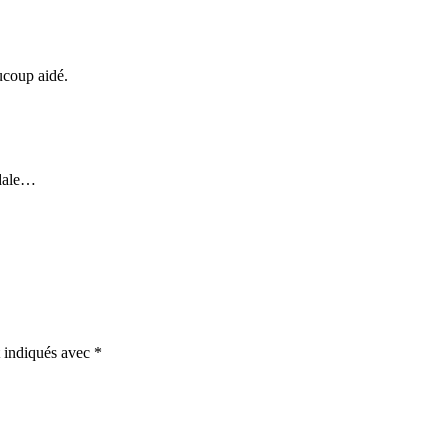
aucoup aidé.
ndale…
t indiqués avec
*